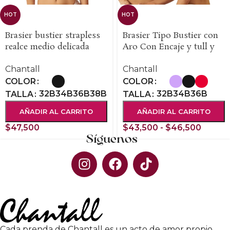
HOT
HOT
Brasier bustier strapless
Brasier Tipo Bustier con
realce medio delicada
Aro Con Encaje y tull y
transparencia
ajuste perfecto por sus
barillas frontales
Chantall
Chantall
COLOR
COLOR
32B
34B
36B
38B
32B
34B
36B
TALLA
TALLA
AÑADIR AL CARRITO
AÑADIR AL CARRITO
$
47,500
$
43,500
-
$
46,500
Síguenos
Cada prenda de Chantall es un acto de amor propio.