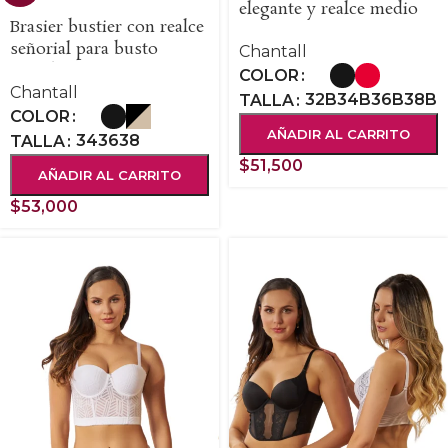
elegante y realce medio
Brasier bustier con realce
señorial para busto
Chantall
grande
COLOR
Chantall
32B
34B
36B
38B
TALLA
COLOR
AÑADIR AL CARRITO
34
36
38
TALLA
$
51,500
AÑADIR AL CARRITO
$
53,000