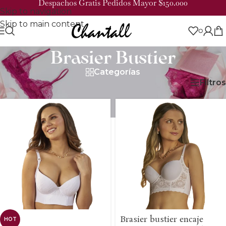
Despachos Gratis Pedidos Mayor $150.000
Skip to navigation
Skip to main content
0
Brasier Bustier
Categorías
Filtros
Inicio
/
Brasieres
/
Brasier Bustier
Brasier bustier encaje
HOT