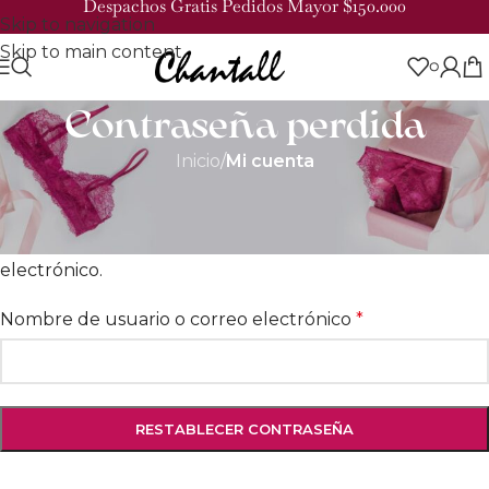
Despachos Gratis Pedidos Mayor $150.000
Skip to navigation
Skip to main content
0
Contraseña perdida
Inicio
/
Mi cuenta
¿Perdiste tu contraseña? Por favor, introduce tu
nombre de usuario o correo electrónico. Recibirás un
enlace para crear una contraseña nueva por correo
electrónico.
Nombre de usuario o correo electrónico
*
RESTABLECER CONTRASEÑA