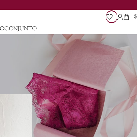
$
VO
CONJUNTO
CATEGORÍAS
Decoration
Design trends
Furniture
Inspiration
Regalos con Sentido