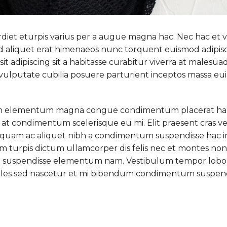
diet eturpis varius per a augue magna hac. Nec hac et 
 id aliquet erat himenaeos nunc torquent euismod adipis
sit adipiscing sit a habitasse curabitur viverra at malesua
s vulputate cubilia posuere parturient inceptos massa e
g in elementum magna congue condimentum placerat ha
 at condimentum scelerisque eu mi. Elit praesent cras ve
 quam ac aliquet nibh a condimentum suspendisse hac i
m turpis dictum ullamcorper dis felis nec et montes no
e suspendisse elementum nam. Vestibulum tempor lobo
sodales sed nascetur et mi bibendum condimentum suspen