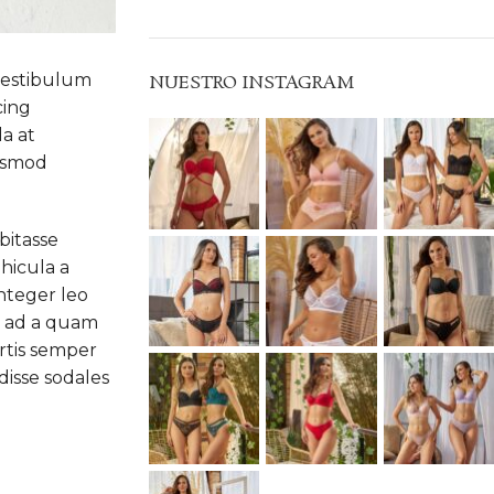
vestibulum
NUESTRO INSTAGRAM
cing
da at
uismod
bitasse
hicula a
nteger leo
n ad a quam
rtis semper
disse sodales