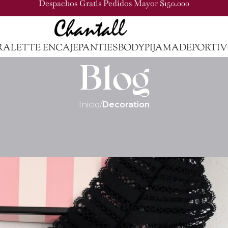
Despachos Gratis Pedidos Mayor $150.000
RALETTE ENCAJE
PANTIES
BODY
PIJAMA
DEPORTI
Blog
Inicio
/
Decoration
DECORATION
r features and exterior
15pwpadmin
Activado agosto 27, 2021